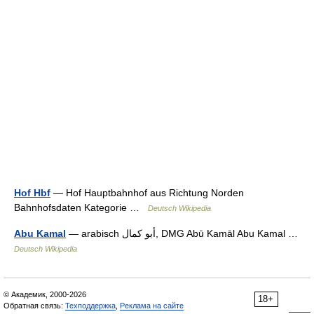
Hof Hbf
— Hof Hauptbahnhof aus Richtung Norden
Bahnhofsdaten Kategorie …
Deutsch Wikipedia
Abu Kamal
— arabisch ‏أبو كمال‎, DMG Abū Kamāl Abu Kamal …
Deutsch Wikipedia
© Академик, 2000-2026
18+
Обратная связь:
Техподдержка
,
Реклама на сайте