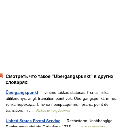
Смотреть что такое "Übergangspunkt" в других
словарях:
Übergangspunkt
— virsmo taškas statusas T sritis fizika
atitikmenys: angl. transition point vok. Übergangspunkt, m rus.
точка перехода, f; точка превращения, f pranc. point de
transition, m …
Fizikos terminų žodynas
United States Postal Service
— Rechtsform Unabhängige
Regierungsbehörde Gründung 1775 …