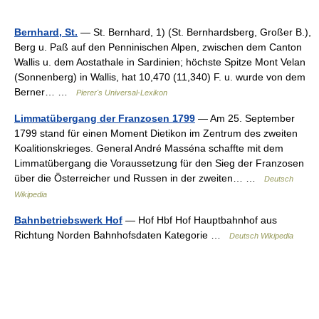
Bernhard, St.
— St. Bernhard, 1) (St. Bernhardsberg, Großer B.),
Berg u. Paß auf den Penninischen Alpen, zwischen dem Canton
Wallis u. dem Aostathale in Sardinien; höchste Spitze Mont Velan
(Sonnenberg) in Wallis, hat 10,470 (11,340) F. u. wurde von dem
Berner… …
Pierer's Universal-Lexikon
Limmatübergang der Franzosen 1799
— Am 25. September
1799 stand für einen Moment Dietikon im Zentrum des zweiten
Koalitionskrieges. General André Masséna schaffte mit dem
Limmatübergang die Voraussetzung für den Sieg der Franzosen
über die Österreicher und Russen in der zweiten… …
Deutsch
Wikipedia
Bahnbetriebswerk Hof
— Hof Hbf Hof Hauptbahnhof aus
Richtung Norden Bahnhofsdaten Kategorie …
Deutsch Wikipedia